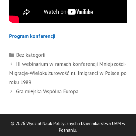
Program konferencji
Kategorie
Bez kategorii
III webinarium w ramach konferencji Mniejszości-
Migracje-Wielokulturowość nt. Imigranci w Polsce po
roku 1989
Gra miejska Wspólna Europa
© 2026 Wydział Nauk Politycznych i Dziennikarstwa UAM w
Poznaniu.