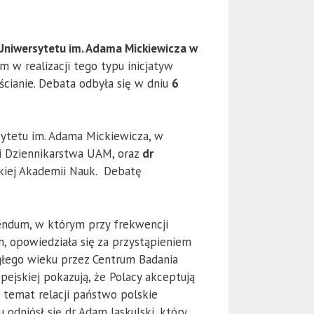
Uniwersytetu im. Adama Mickiewicza w
em w realizacji tego typu inicjatyw
cianie. Debata odbyła się w dniu
6
ytetu im. Adama Mickiewicza, w
h i Dziennikarstwa UAM, oraz
dr
skiej Akademii Nauk. Debatę
erendum, w którym przy frekwencji
, opowiedziała się za przystąpieniem
iegłego wieku przez Centrum Badania
ejskiej pokazują, że Polacy akceptują
a temat relacji państwo polskie
odniósł się dr Adam Jaskulski, który