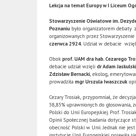
Lekcja na temat Europy w I Liceum Og
Stowarzyszenie Oświatowe im. Dezyd
Poznaniu
było organizatorem debaty 
organizowanych przez Stowarzyszenie
czerwca 2924
. Udział w debacie wzięl
Obok
prof. UAM
d
ra hab. Cezarego Tro
debacie udział wzięli
dr Adam Jaskulsk
Zdzisław Bernacki
, ekolog, emerytowa
prowadziła
mgr Urszula Iwaszczuk
opi
Cezary Trosiak, przypomniał, że decyz
58,85% uprawnionych do głosowania, z
Polski do Unii Europejskiej. Prof. Tro
Opinii Społecznej badania dotyczące s
obecność Polski w Unii. Jednak nie jes
instytucje Unii Europejskiej pojawiła 