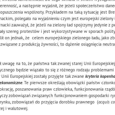
werenność, a następnie wyjaśnił, że jeżeli społeczeństwo da
ć opuszczenia wspólnoty. Przykładem na taką sytuację jest Br
ckim, polegało na wyjaśnieniu czym jest europejski zielony ł
acki zauważył, że jeżeli na zielony ład spojrzymy jedynie z
ały szereg protestów i jest wykorzystywane w sporach polit
ślił on jednak, że celem europejskiego zielonego ładu, jako zb
ny związane z produkcją żywności, to dążenie osiągnięcia neut
ł uwagę na to, że państwa tak zwanej starej Unii Europejskie
cznego będzie wiązało to się z różnego rodzaju problemami s
 Unii Europejskiej zostały przyjęte tak zwane
kryteria kopenha
ekonomiczne
. Te pierwsze określają obowiązki państw człon
emokrację, poszanowania praw człowieka, funkcjonowania rzą
otyczy zobowiązań związanych funkcjonowaniem gospodarki ry
 rynku, zobowiązań do przyjęcia dorobku prawnego (
a
cquis c
zej i walutowej.