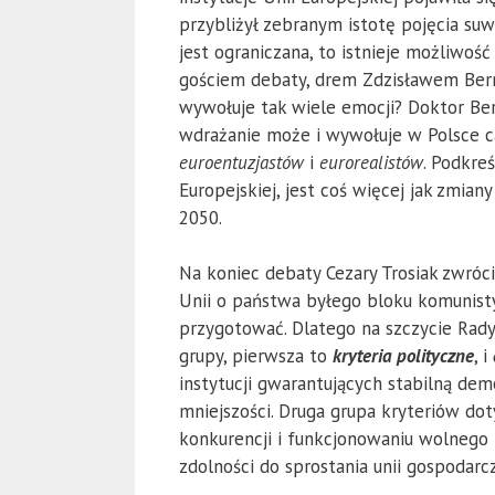
przybliżył zebranym istotę pojęcia su
jest ograniczana, to istnieje możliwoś
gościem debaty, drem Zdzisławem Berna
wywołuje tak wiele emocji? Doktor Bern
wdrażanie może i wywołuje w Polsce c
euroentuzjastów
i
eurorealistów
. Podkre
Europejskiej, jest coś więcej jak zmia
2050.
Na koniec debaty Cezary Trosiak zwróci
Unii o państwa byłego bloku komunisty
przygotować. Dlatego na szczycie Rady
grupy, pierwsza to
kryteria polityczne
, i
instytucji gwarantujących stabilną d
mniejszości. Druga grupa kryteriów d
konkurencji i funkcjonowaniu wolnego
zdolności do sprostania unii gospodarc