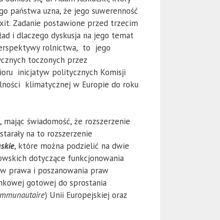
nego państwa uzna, że jego suwerenność
exit. Zadanie postawione przed trzecim
ad i dlaczego dyskusja na jego temat
 perspektywy rolnictwa, to jego
ycznych toczonych przez
ioru inicjatyw politycznych Komisji
ralności klimatycznej w Europie do roku
j, mając świadomość, że rozszerzenie
tarały na to rozszerzenie
skie
, które można podzielić na dwie
kowskich dotyczące funkcjonowania
dów prawa i poszanowania praw
nkowej gotowej do sprostania
ommunautaire
) Unii Europejskiej oraz