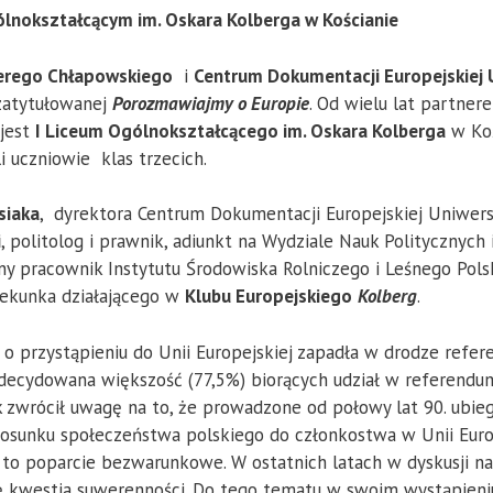
ólnokształcącym im. Oskara Kolberga w Kościanie
erego Chłapowskiego
i
Centrum Dokumentacji Europejskiej 
zatytułowanej
Porozmawiajmy o Europie
. Od wielu lat partner
 jest
I Liceum Ogólnokształcącego im. Oskara Kolberga
w Koś
i uczniowie klas trzecich.
siaka
, dyrektora Centrum Dokumentacji Europejskiej Uniwers
i
, politolog i prawnik, adiunkt na Wydziale Nauk Politycznyc
ny pracownik Instytutu Środowiska Rolniczego i Leśnego Pol
ekunka działającego w
Klubu Europejskiego
Kolberg
.
ja o przystąpieniu do Unii Europejskiej zapadła w drodze ref
decydowana większość (77,5%) biorących udział w referendum
siak zwrócił uwagę na to, że prowadzone od połowy lat 90. ub
tosunku społeczeństwa polskiego do członkostwa w Unii Europ
t to poparcie bezwarunkowe. W ostatnich latach w dyskusji n
się kwestia suwerenności. Do tego tematu w swoim wystąpieniu 