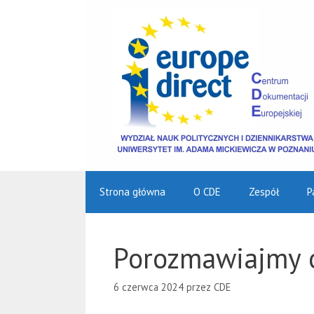
Przejdź
do
treści
Strona główna
O CDE
Zespół
P
Porozmawiajmy 
6 czerwca 2024
przez
CDE