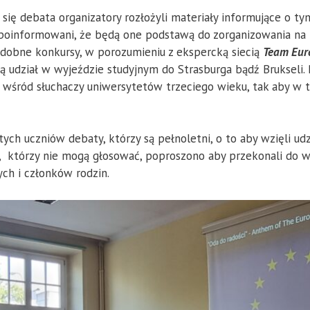
 się debata organizatory rozłożyli materiały informujące o ty
i poinformowani, że będą one podstawą do zorganizowania na
Podobne konkursy, w porozumieniu z ekspercką siecią
Team Euro
ą udział w wyjeździe studyjnym do Strasburga bądź Brukseli.
śród słuchaczy uniwersytetów trzeciego wieku, tak aby w ty
ych uczniów debaty, którzy są pełnoletni, o to aby wzięli ud
h, którzy nie mogą głosować, poproszono aby przekonali do w
ch i członków rodzin.