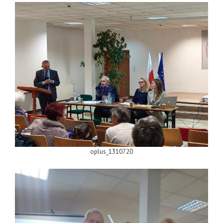
oplus_1310720