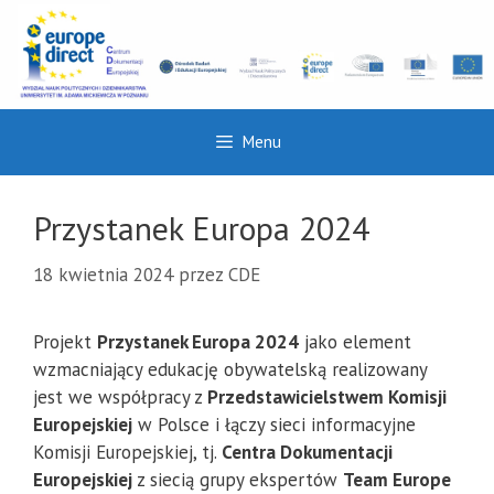
Przejdź
do
treści
Menu
Przystanek Europa 2024
18 kwietnia 2024
przez
CDE
Projekt
Przystanek Europa 2024
jako element
wzmacniający edukację obywatelską realizowany
jest we współpracy z
Przedstawicielstwem Komisji
Europejskiej
w Polsce i łączy sieci informacyjne
Komisji Europejskiej, tj.
Centra Dokumentacji
Europejskiej
z siecią grupy ekspertów
Team Europe