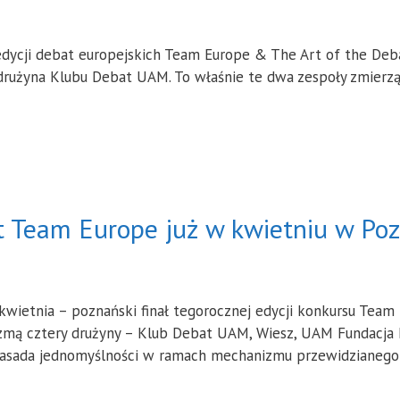
 edycji debat europejskich Team Europe & The Art of the De
 drużyna Klubu Debat UAM. To właśnie te dwa zespoły zmierzą 
at Team Europe już w kwietniu w Po
5 kwietnia – poznański finał tegorocznej edycji konkursu Tea
wezmą cztery drużyny – Klub Debat UAM, Wiesz, UAM Fundacja
Zasada jednomyślności w ramach mechanizmu przewidzianego