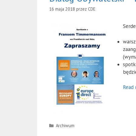
16 maja 2018
przez
CDE
Serde
warsz
zaang
(wyma
spotk
będzi
Read 
Kategorie
Archiwum