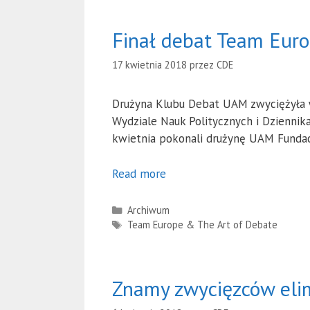
Finał debat Team Eur
17 kwietnia 2018
przez
CDE
Drużyna Klubu Debat UAM zwyciężyła w
Wydziale Nauk Politycznych i Dziennika
kwietnia pokonali drużynę UAM Fundacj
Read more
Kategorie
Archiwum
Tagi
Team Europe & The Art of Debate
Znamy zwycięzców eli