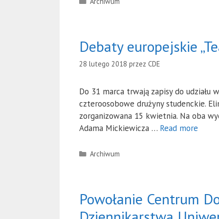
Kategorie
Archiwum
Debaty europejskie „T
28 lutego 2018
przez
CDE
Do 31 marca trwają zapisy do udziału 
czteroosobowe drużyny studenckie. Eli
zorganizowana 15 kwietnia. Na oba wy
Adama Mickiewicza …
Read more
Kategorie
Archiwum
Powołanie Centrum Dok
Dziennikarstwa Uniwer